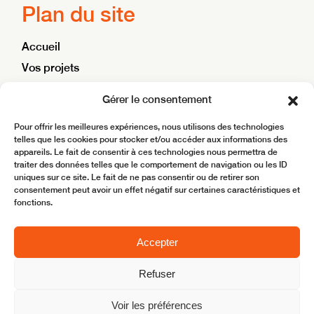
Plan du site
Accueil
Vos projets
Nos ambitions
Gérer le consentement
Blog
Pour offrir les meilleures expériences, nous utilisons des technologies
Contact
telles que les cookies pour stocker et/ou accéder aux informations des
appareils. Le fait de consentir à ces technologies nous permettra de
traiter des données telles que le comportement de navigation ou les ID
Site réalisé par
BoostMyBiz
uniques sur ce site. Le fait de ne pas consentir ou de retirer son
consentement peut avoir un effet négatif sur certaines caractéristiques et
Copyright © 2025 ACFL – Aménagement Conseil
fonctions.
Mentions légales
Accepter
Refuser
Mentions légales
Politique de confidentialité
Voir les préférences