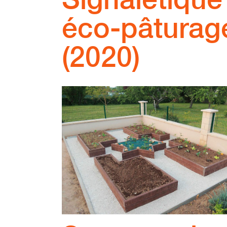
éco-pâturag
(2020)