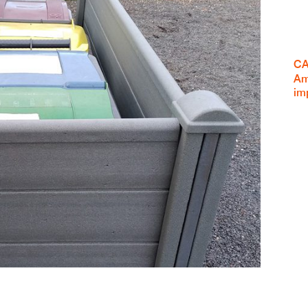
CA
Am
im