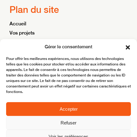
Plan du site
Accueil
Vos projets
Nos ambitions
Gérer le consentement
Blog
Pour offrir les meilleures expériences, nous utilisons des technologies
Contact
telles que les cookies pour stocker et/ou accéder aux informations des
appareils. Le fait de consentir à ces technologies nous permettra de
traiter des données telles que le comportement de navigation ou les ID
Site réalisé par
BoostMyBiz
uniques sur ce site. Le fait de ne pas consentir ou de retirer son
consentement peut avoir un effet négatif sur certaines caractéristiques et
Copyright © 2025 ACFL – Aménagement Conseil
fonctions.
Mentions légales
Accepter
Refuser
Mentions légales
Politique de confidentialité
Voir les préférences