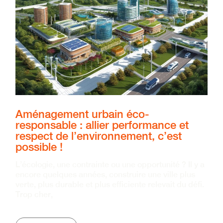
Aménagement urbain éco-
responsable : allier performance et
respect de l’environnement, c’est
possible !
L’écologie, une contrainte ou une opportunité ? Il y a
encore quelques années, construire une ville plus
verte, plus durable et plus efficiente relevait du défi.
Trop cher,