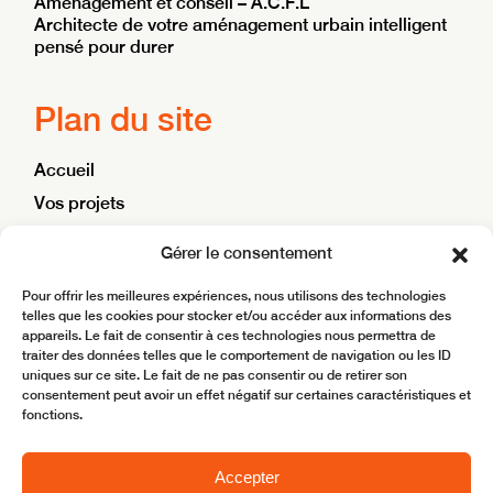
Aménagement et conseil – A.C.F.L
Architecte de votre aménagement urbain intelligent
pensé pour durer
Plan du site
Accueil
Vos projets
Nos ambitions
Gérer le consentement
Blog
Pour offrir les meilleures expériences, nous utilisons des technologies
Contact
telles que les cookies pour stocker et/ou accéder aux informations des
appareils. Le fait de consentir à ces technologies nous permettra de
traiter des données telles que le comportement de navigation ou les ID
Site réalisé par
BoostMyBiz
uniques sur ce site. Le fait de ne pas consentir ou de retirer son
consentement peut avoir un effet négatif sur certaines caractéristiques et
Copyright © 2025 ACFL – Aménagement Conseil
fonctions.
Mentions légales
Accepter